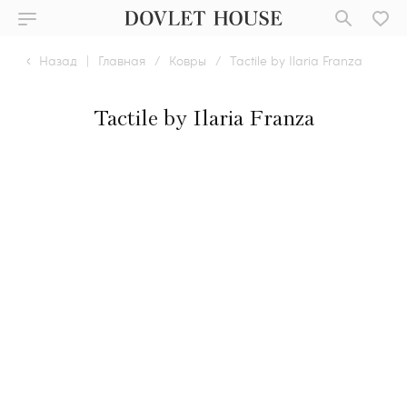
Назад
|
Главная
/
Ковры
/
Tactile by Ilaria Franza
Tactile by Ilaria Franza