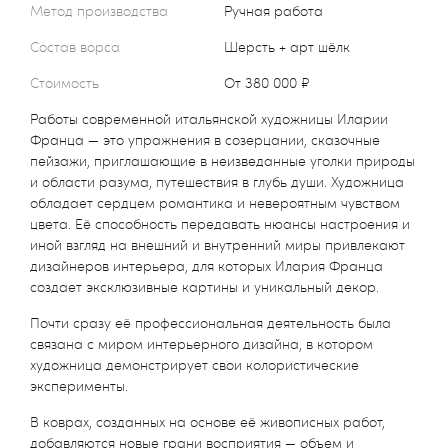
Метод производства
Ручная работа
Состав ворса
Шерсть + арт шёлк
Стоимость
от 380 000 ₽
Работы современной итальянской художницы Иларии
Франца — это упражнения в созерцании, сказочные
пейзажи, приглашающие в неизведанные уголки природы
и области разума, путешествия в глубь души. Художница
обладает сердцем романтика и невероятным чувством
цвета. Её способность передавать нюансы настроения и
иной взгляд на внешний и внутренний миры привлекают
дизайнеров интерьера, для которых Илария Франца
создает эксклюзивные картины и уникальный декор.
Почти сразу её профессиональная деятельность была
связана с миром интерьерного дизайна, в котором
художница демонстрирует свои колористические
эксперименты.
В коврах, созданных на основе её живописных работ,
добавляются новые грани восприятия — объем и