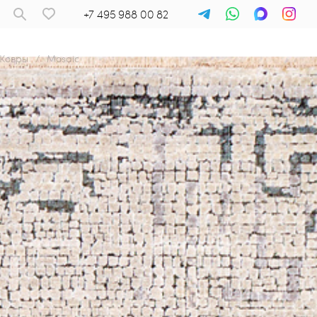
+7 495 988 00 82
Ковры
/
Mosaic