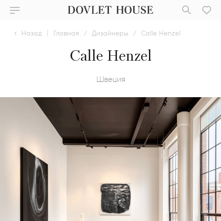
Назад
|
Главная
/
Дизайнеры
/
Calle Henzel
Calle Henzel
Швеция