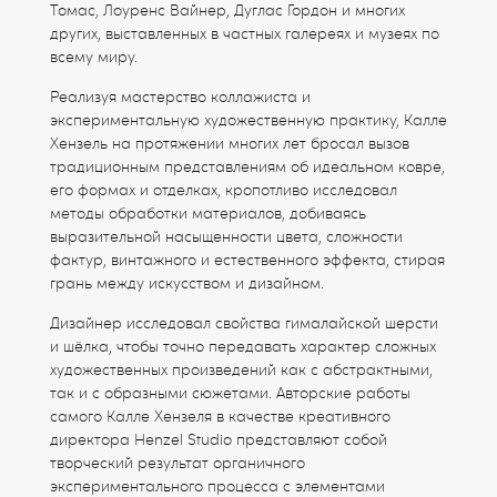
Томас, Лоуренс Вайнер, Дуглас Гордон и многих
других, выставленных в частных галереях и музеях по
всему миру.
Реализуя мастерство коллажиста и
экспериментальную художественную практику, Калле
Хензель на протяжении многих лет бросал вызов
традиционным представлениям об идеальном ковре,
его формах и отделках, кропотливо исследовал
методы обработки материалов, добиваясь
выразительной насыщенности цвета, сложности
фактур, винтажного и естественного эффекта, стирая
грань между искусством и дизайном.
Дизайнер исследовал свойства гималайской шерсти
и шёлка, чтобы точно передавать характер сложных
художественных произведений как с абстрактными,
так и с образными сюжетами. Авторские работы
самого Калле Хензеля в качестве креативного
директора Henzel Studio представляют собой
творческий результат органичного
экспериментального процесса с элементами