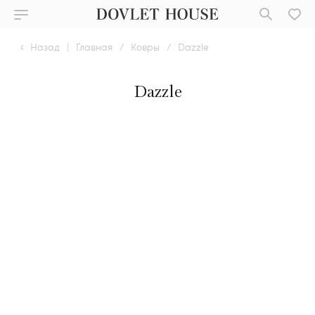
Назад
|
Главная
/
Ковры
/
Dazzle
Dazzle