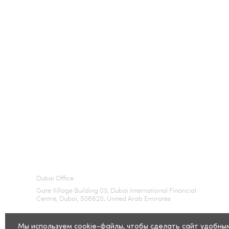
Dubai Office
Gate Village Building 03, Dubai International Financial
Centre, Dubai, 506620, United Arab Emirates
Мы используем cookie-файлы, чтобы сделать сайт удобны