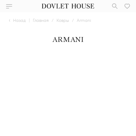
Назад
|
Главная
/
Ковры
/
Armani
ARMANI