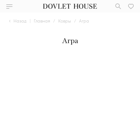
Назад
|
Главная
/
Ковры
/
Агра
Агра