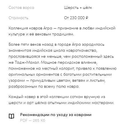
Состав ворса
Шерсть + шёлк
Стоимость
от 230 000 ₽
Коллекция ковров Агра — признание в любви индийской
культуре и её вековым традициям.
Более пяти веков назад в городе Агра зародилась
знаменитая индийская школа ковроткачества,
прославившаяся не меньше, чем расположенный здесь
же Тадж-Махал. Мощное персидское влияние,
помноженное на местный колорит, привело к появлению
оригинальных орнаментов с богатыми растительными
узорами — причудливым цветам, ветвям и листьям,
разбросанным по всему полю ковра.
Каждый ковер в этой коллекции соткан вручную из
шерсти и арт шёлка опытными индийскими мастерами.
Рекомендации по уходу за коврами
PDF — 265 Кб