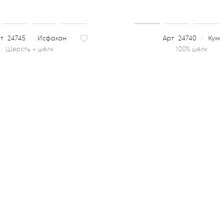
24745
/
Исфахан
24740
/
Кум
шерсть + шёлк