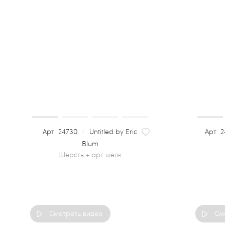
24730
/
Untitled by Eric
2
Blum
Смотреть видео
См