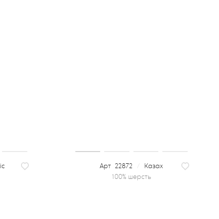
ic
22872
/
Казах
100% шерсть