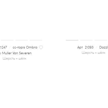
1247
/
сс-tapis Ombra
21093
/
Dazz
y Muller Van Severen
шерсть + шёлк