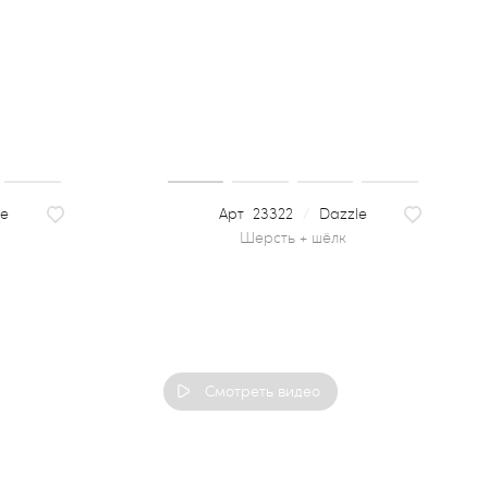
le
23322
/
Dazzle
шерсть + шёлк
Смотреть видео