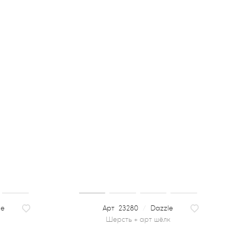
le
23280
/
Dazzle
шерсть + арт шёлк