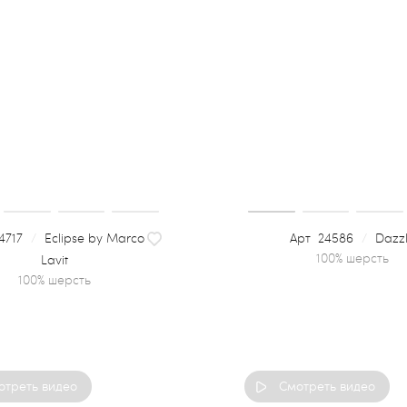
4717
/
Eclipse by Marco
24586
/
Dazz
Lavit
100% шерсть
отреть видео
Смотреть видео