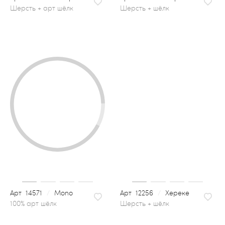
шерсть + шёлк
14571
/
Mono
12256
/
Хереке
шерсть + шёлк