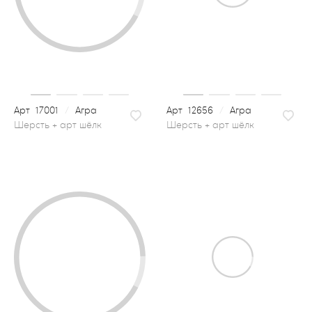
17001
/
Агра
12656
/
Агра
шерсть + арт шёлк