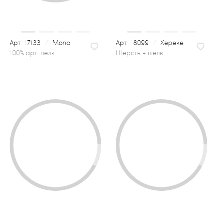
17133
/
Mono
18099
/
Хереке
шерсть + шёлк