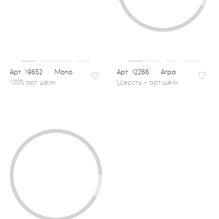
19652
/
Mono
12266
/
Агра
шерсть + арт шёлк