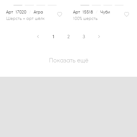
17020
/
Агра
15518
/
Чуби
100% шерсть
1
2
3
Показать ещё