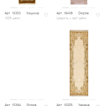
15353
/
Кашмир
19438
/
Dazzle
шерсть + арт шёлк
15384
/
Shape
15005
/
Хереке