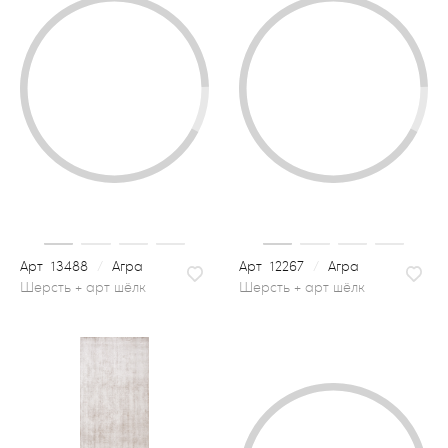
13488
/
Агра
12267
/
Агра
шерсть + арт шёлк