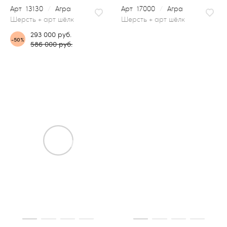
13130
/
Агра
17000
/
Агра
шерсть + арт шёлк
293 000 руб.
-50%
586 000 руб.