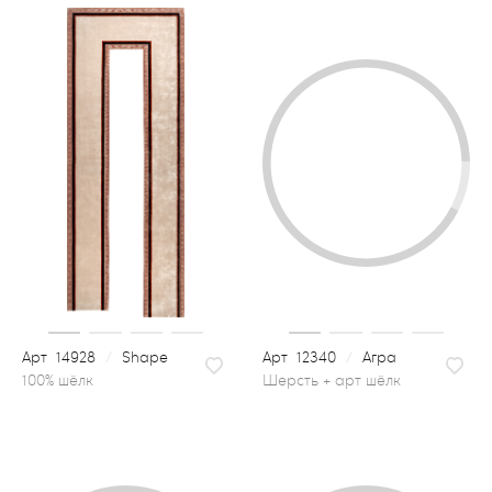
14928
/
Shape
12340
/
Агра
шерсть + арт шёлк