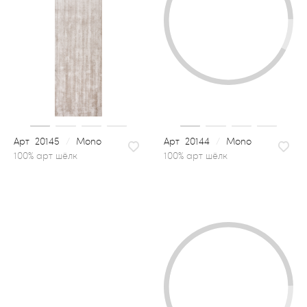
20145
/
Mono
20144
/
Mono
100% арт шёлк