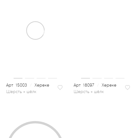
15003
/
Хереке
18097
/
Хереке
шерсть + шёлк