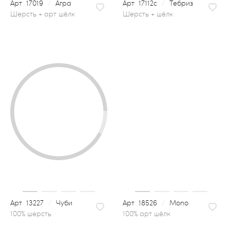
17019
/
Агра
17112с
/
Тебриз
шерсть + шёлк
13227
/
Чуби
18526
/
Mono
100% арт шёлк