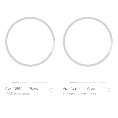
16617
/
Mono
13944
/
Агра
шерсть + арт шёлк