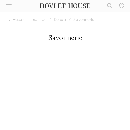
Назад
|
Главная
/
Ковры
/
Savonnerie
Savonnerie