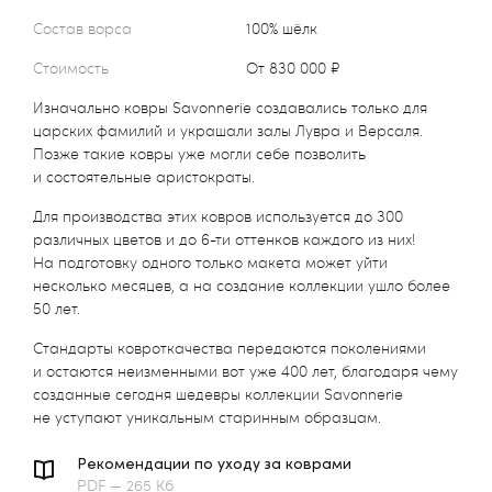
Состав ворса
100% шёлк
Стоимость
от 830 000 ₽
Изначально ковры Savonnerie создавались только для
царских фамилий и украшали залы Лувра и Версаля.
Позже такие ковры уже могли себе позволить
и состоятельные аристократы.
Для производства этих ковров используется до 300
различных цветов и до 6-ти оттенков каждого из них!
На подготовку одного только макета может уйти
несколько месяцев, а на создание коллекции ушло более
50 лет.
Стандарты ковроткачества передаются поколениями
и остаются неизменными вот уже 400 лет, благодаря чему
созданные сегодня шедевры коллекции Savonnerie
не уступают уникальным старинным образцам.
Рекомендации по уходу за коврами
PDF — 265 Кб