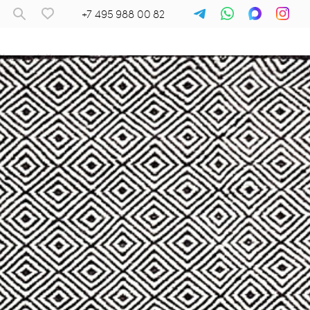
+7 495 988 00 82
Ковры
/
Килим