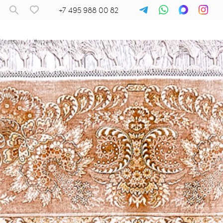
+7 495 988 00 82
Ковры
/
Хереке