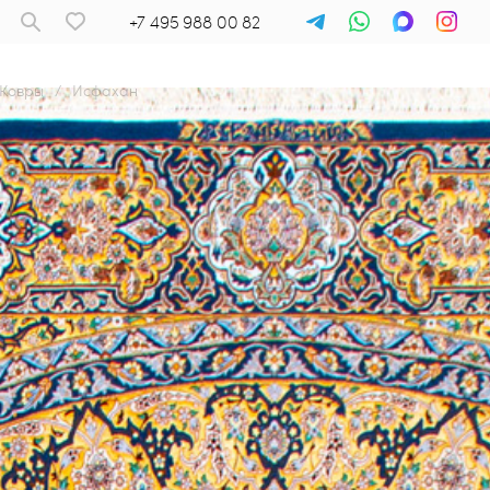
+7 495 988 00 82
Ковры
/
Исфахан